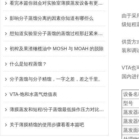
看完本篇你就会对实验室薄膜蒸发设备有更多了解
由于采
影响分子蒸馏分离的因素你知道有哪些么
级短程
想知道实验室分子蒸馏的蒸馏过程那赶紧来看看本篇吧
供货方
初榨及果渣橄榄油中 MOSH 与 MOAH 的脱除
装和调
什么是短程蒸馏？
VTA
国内进
分子蒸馏与分子精馏，一字之差，差之千里。
VTA-饱和水蒸气焓值表
设备名
型号
薄膜蒸发和短程/分子蒸馏最低操作压力对比分析
蒸发器
蒸发器
关于薄膜精馏的使用步骤看看本篇吧
蒸发面