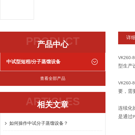
PRODUCT
详
产品中心
VK260-
中试型短程/分子蒸馏设备
型生产
查看全部产品
VK260-
要，需
ARTICLES
相关文章
连续化
是通过
如何操作中试分子蒸馏设备？