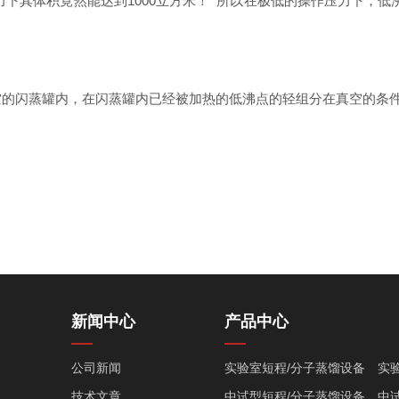
压力下其体积竟然能达到1000立方米！
所以在极低的操作压力下，低
空的闪蒸罐内，在闪蒸罐内已经被加热的低沸点的轻组分在真空的条
新闻中心
产品中心
公司新闻
实验室短程/分子蒸馏设备
实
技术文章
中试型短程/分子蒸馏设备
中