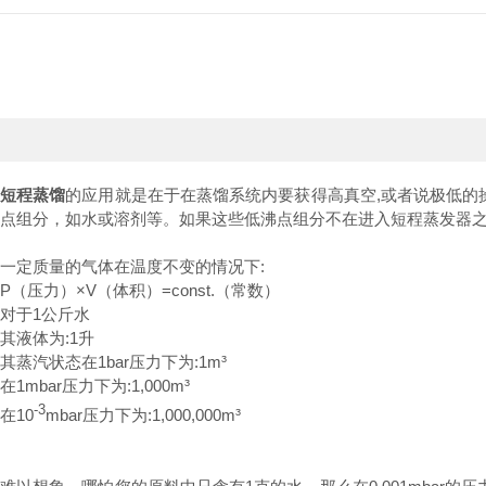
短程蒸馏
的应用就是在于在蒸馏系统内要获得高真空,或者说极低的
点组分，如水或溶剂等。如果这些低沸点组分不在进入短程蒸发器
一定质量的气体在温度不变的情况下:
P（压力）×V（体积）=const.（常数）
对于1公斤水
其液体为:1升
其蒸汽状态在1bar压力下为:1m³
在1mbar压力下为:1,000m³
-3
在10
mbar压力下为:1,000,000m³