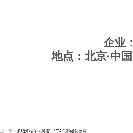
企业
地点：北京·中国
上一篇：
多瑙河端午龙舟赛：VTA总部组队参赛