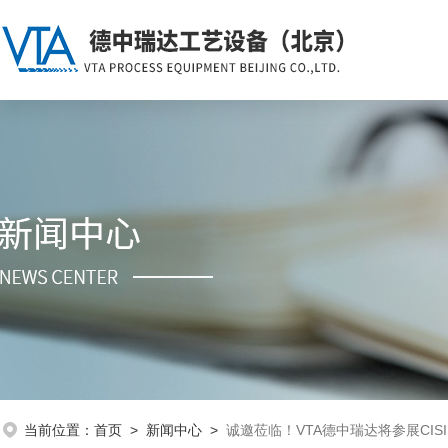
当前位置：
首页
>
新闻中心
>
诚邀莅临！VTA德中瑞达将参展CISIL